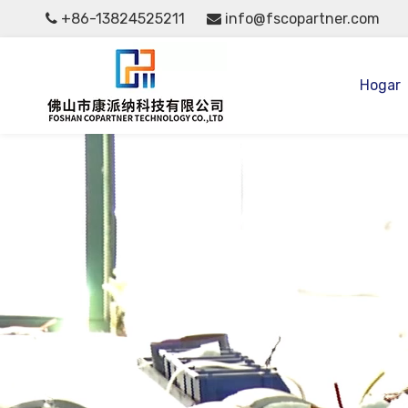
+86-13824525211
info@fscopartner.com


Hogar