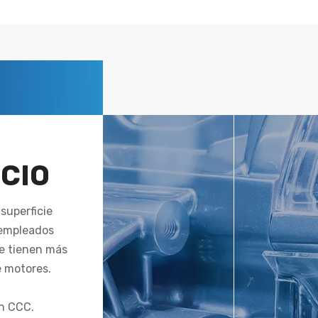
CIO
superficie
 empleados
ue tienen más
e motores.
ón CCC.