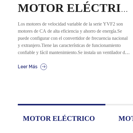
MOTOR ELÉCTRICO
Los motores de velocidad variable de la serie YVF2 son
motores de CA de alta eficiencia y ahorro de energía.Se
puede configurar con el convertidor de frecuencia nacional
y extranjero.Tiene las características de funcionamiento
confiable y fácil mantenimiento.Se instala un ventilador de
flujo axial separado, que puede garantizar un mejor efecto
Leer Más
de enfriamiento en diferentes velocidades.Los motores de la
serie YVF2 se pueden aplicar ampliamente a equipos que
necesitan control de velocidad en la industria ligera, textil,
química, metalúrgica y de máquinas herramienta, etc.
MOTOR ELÉCTRICO
MO