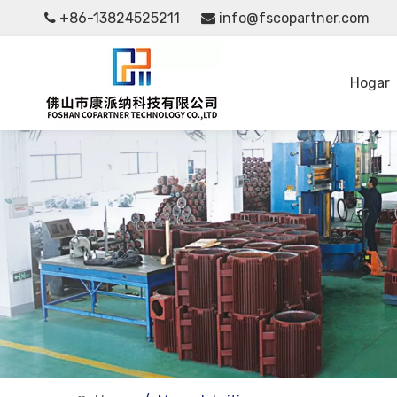
+86-13824525211
info@fscopartner.com


Hogar