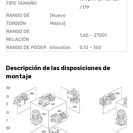
TIPO TAMAÑO
/179
RANGO DE
[Nuevo
TORSIÓN
Méjico]
RANGO DE
1,65 ~ 27001
RELACIÓN
RANGO DE PODER
kilovatios
0,12 ~ 160
Descripción de las disposiciones de
montaje
M
o
t
o
r
M