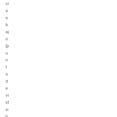
ci
a
a
b
aj
o
(p
u
n
t
o
d
e
vi
st
a:
h