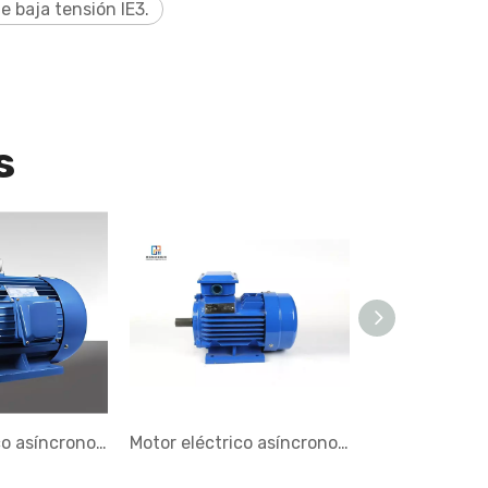
e baja tensión IE3.
s
Motor eléctrico asíncrono trifásico de bajo voltaje serie Y
Motor eléctrico asíncrono trifásico de baja tensión Y3