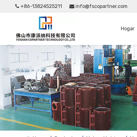
+86-13824525211
info@fscopartner.com


Hogar