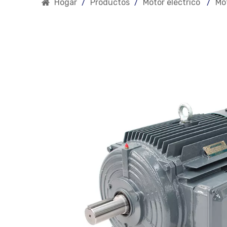
Hogar
/
Productos
/
Motor eléctrico
/
Mot