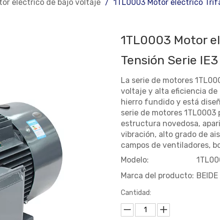
or eléctrico de bajo voltaje
/
1TL0003 Motor eléctrico Trif
1TL0003 Motor elé
Tensión Serie IE
La serie de motores 1TL000
voltaje y alta eficiencia d
hierro fundido y está dise
serie de motores 1TL0003 po
estructura novedosa, apari
vibración, alto grado de ai
campos de ventiladores, b
Modelo:
1TL00
Marca del producto:
BEIDE
Cantidad: