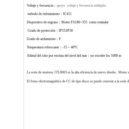
Voltaje y frecuencia
：
apoyo
voltaje y frecuencia múltiples
método de enfriamiento
：
IC411
Dispositivo de engrase
：
Motor FS180~355
como estándar
Grado de protección
：
IP55/IP56
Grado de aislamiento
：
F
Temperatura refrescante
：
-15 ~ 40ºC
Altitud del sitio por encima del nivel del mar
：
no exceder los 1000 m
La serie de motores 1TL0003 es la alta eficiencia de nuevo diseño.
Motor a
El freno electromagnético de CC de tipo disco se puede conectar a la serie